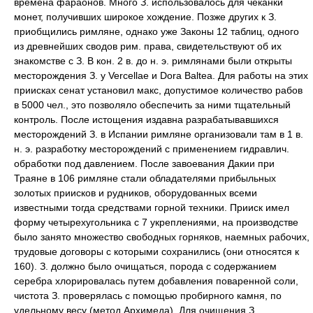
времена фараонов. Много З. использовалось для чеканки
монет, получивших широкое хождение. Позже других к З.
приобщились римляне, однако уже Законы 12 таблиц, одного
из древнейших сводов рим. права, свидетельствуют об их
знакомстве с З. В кон. 2 в. до н. э. римлянами были открыты
месторождения З. у Vercellae и Dora Baltea. Для работы на этих
приисках сенат установил макс, допустимое количество рабов
в 5000 чел., это позволяло обеспечить за ними тщательный
контроль. После истощения издавна разрабатывавшихся
месторождений З. в Испании римляне организовали там в 1 в.
н. э. разработку месторождений с применением гидравлич.
обработки под давлением. После завоевания Дакии при
Траяне в 106 римляне стали обладателями прибыльных
золотых приисков и рудников, оборудованных всеми
известными тогда средствами горной техники. Прииск имел
форму четырехугольника с 7 укреплениями, на производстве
было занято множество свободных горняков, наемных рабочих,
трудовые договоры с которыми сохранились (они относятся к
160). З. должно было очищаться, порода с содержанием
серебра хлорировалась путем добавления поваренной соли,
чистота З. проверялась с помощью пробирного камня, по
удельному весу (метод Архимеда). Для очищения З.