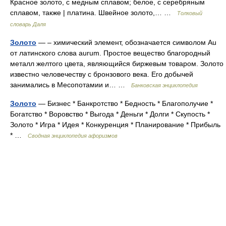
Красное золото, с медным сплавом; белое, с серебряным
сплавом, также | платина. Швейное золото,… …
Толковый
словарь Даля
Золото
— – химический элемент, обозначается символом Au
от латинского слова aurum. Простое вещество благородный
металл желтого цвета, являющийся биржевым товаром. Золото
известно человечеству с бронзового века. Его добычей
занимались в Месопотамии и… …
Банковская энциклопедия
Золото
— Бизнес * Банкротство * Бедность * Благополучие *
Богатство * Воровство * Выгода * Деньги * Долги * Скупость *
Золото * Игра * Идея * Конкуренция * Планирование * Прибыль
* …
Сводная энциклопедия афоризмов