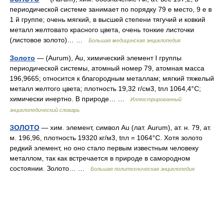
периодической системе занимает по порядку 79 е место, 9 е в
1 й группе; очень мягкий, в высшей степени тягучий и ковкий
металл желтовато красного цвета, очень тонкие листочки
(листовое золото)… …
Большая медицинская энциклопедия
Золото
— (Aurum), Au, химический элемент I группы
периодической системы, атомный номер 79, атомная масса
196,9665; относится к благородным металлам; мягкий тяжелый
металл желтого цвета; плотность 19,32 г/см3, tпл 1064,4°C;
химически инертно. В природе… …
Иллюстрированный
энциклопедический словарь
ЗОЛОТО
— хим. элемент, символ Au (лат. Aurum), ат. н. 79, ат.
м. 196,96, плотность 19320 кг/м3, tпл = 1064°С. Хотя золото
редкий элемент, но оно стало первым известным человеку
металлом, так как встречается в природе в самородном
состоянии. Золото… …
Большая политехническая энциклопедия