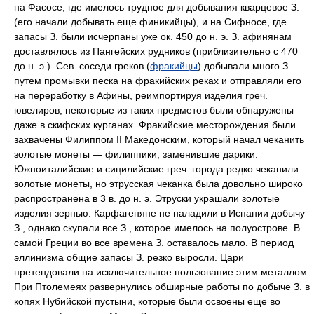
на Фасосе, где имелось трудное для добывания кварцевое З.
(его начали добывать еще финикийцы), и на Сифносе, где
запасы З. были исчерпаны уже ок. 450 до н. э. З. афинянам
доставлялось из Пангейских рудников (приблизительно с 470
до н. э.). Сев. соседи греков (
фракийцы
) добывали много З.
путем промывки песка на фракийских реках и отправляли его
на переработку в Афины, реимпортируя изделия греч.
ювелиров; некоторые из таких предметов были обнаружены
даже в скифских курганах. Фракийские месторождения были
захвачены Филиппом II Македонским, который начал чеканить
золотые монеты — филиппики, заменившие дарики.
Южноиталийские и сицилийские греч. города редко чеканили
золотые монеты, но этрусская чеканка была довольно широко
распространена в 3 в. до н. э. Этруски украшали золотые
изделия зернью. Карфагеняне не наладили в Испании добычу
З., однако скупали все З., которое имелось на полуострове. В
самой Греции во все времена З. оставалось мало. В период
эллинизма общие запасы З. резко выросли. Цари
претендовали на исключительное пользование этим металлом.
При Птолемеях развернулись обширные работы по добыче З. в
копях Нубийской пустыни, которые были освоены еще во