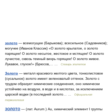
золото
— всемогущее (Барыкова); всесильное (Садовников);
могучее (Иванов Классик) «О золото крылатое, о золото
парящее! О золото несытое, жестокое и мстящее! О золото
лучистое, сквозь темный вихрь горящее! О золото живое.
Лукавое, глухое!» (Брюсов,… …
Словарь эпитетов
Золото
— металл красивого желтого цвета, тонколистовое
(сусальное) золото имеет зеленоватый оттенок. Золото с
трудом образует химические соединения, оно химически
устойчиво на воздухе, в воде и в кислотах, за исключением
царской водки (в последней золото… …
Официальная
терминология
ЗОЛОТО
— (лат. Aurum ) Аu, химический элемент I группы