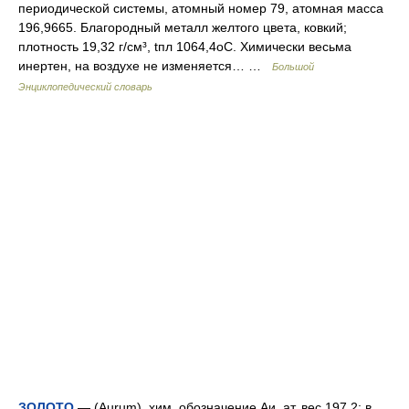
периодической системы, атомный номер 79, атомная масса
196,9665. Благородный металл желтого цвета, ковкий;
плотность 19,32 г/см³, tпл 1064,4оC. Химически весьма
инертен, на воздухе не изменяется… …
Большой
Энциклопедический словарь
ЗОЛОТО
— (Aurum), хим. обозначение Аи, ат. вес 197,2; в