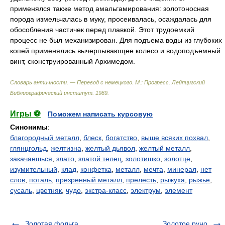
применялся также метод амальгамирования: золотоносная
порода измельчалась в муку, просеивалась, осаждалась для
обособления частичек перед плавкой. Этот трудоемкий
процесс не был механизирован. Для подъема воды из глубоких
копей применялись вычерпывающее колесо и водоподъемный
винт, сконструированный Архимедом.
Словарь античности. — Перевод с немецкого. М.: Прогресс
.
Лейпцигский
Библиографический институт
.
1989
.
Игры ⚽
Поможем написать курсовую
Синонимы
:
благородный металл
,
блеск
,
богатство
,
выше всяких похвал
,
глянцгольд
,
желтизна
,
желтый дьявол
,
желтый металл
,
закачаешься
,
злато
,
златой телец
,
золотишко
,
золотце
,
изумительный
,
клад
,
конфетка
,
металл
,
мечта
,
минерал
,
нет
слов
,
поталь
,
презренный металл
,
прелесть
,
рыжуха
,
рыжье
,
сусаль
,
цветняк
,
чудо
,
экстра-класс
,
электрум
,
элемент
Золотая фольга
Золотое руно